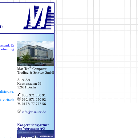
90
assend. Es
 Betreuung
®
Mar-Tec
Computer
Trading & Service GmbH
Allee der
Kosmonauten 38
12681 Berlin
lisierung,
030/ 971 050 91
030/ 971 050 92
e vielfach
0177/ 77 777 56
info@mar-tec.de
Kooperationspartner
der Wortmann AG