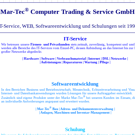
®
Mar-Tec
Computer Trading & Service GmbH
T-Service, WEB, Softwareentwicklung und Schulungen seit 19
IT-Service
Wir betreuen unsere
Firmen- und Privatkunden
stets zeitnah, zuverlässig, kompetent und umf
werden alle Bereiche des IT-Services vom Einzel-PC, dessen Anbindung an das Internet bis zur
großer Netzwerke abgedeckt.
| Hardware | Software | Verbrauchsmaterial | Internet | DSL | Netzwerke |
| Aufrüstungen | Reparaturen | Wartung | Pflege |
Softwareentwicklung
In den Bereichen Business und Betriebswirtschaft, Messtechnik, Echtzeitverarbeitung und Visua
Internet- und Datenbankanwendungen wurden Lösungen für unsere Auftraggeber entwicklelt.
®
Zusätzlich sind eigene Produkte unter der Marke Mar-Tec
bei unseren Kunden im Einsatz, di
an individuelle Anforderungen angepasst und erweitert wurden.
®
| Mar-Tec
Bau | Adress- und Dokumentenverwaltung |
| Anlagen, Maschinen und Inventar-Management |
Schulung