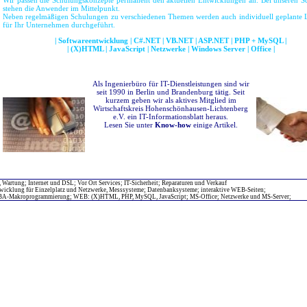
Wir passen die Schulungskonzepte permanent den aktuellen Entwicklungen an. Bei unseren 
stehen die Anwender im Mittelpunkt.
Neben regelmäßigen Schulungen zu verschiedenen Themen werden auch individuell geplante
für Ihr Unternehmen durchgeführt.
| Softwareentwicklung | C#.NET | VB.NET | ASP.NET | PHP + MySQL |
| (X)HTML | JavaScript | Netzwerke | Windows Server | Office |
Als Ingenierbüro für IT-Dienstleistungen sind wir
seit 1990 in Berlin und Brandenburg tätig. Seit
kurzem geben wir als aktives Mitglied im
Wirtschaftskreis Hohenschönhausen-Lichtenberg
e.V. ein IT-Informationsblatt heraus.
Lesen Sie unter
Know-how
einige Artikel.
, Wartung; Internet und DSL; Vor Ort Services; IT-Sicherheit; Reparaturen und Verkauf
ntwicklung für Einzelplatz und Netzwerke, Messsysteme; Datenbanksysteme; interaktive WEB-Seiten;
VBA-Makroprogrammierung; WEB: (X)HTML, PHP, MySQL, JavaScript; MS-Office; Netzwerke und MS-Server;