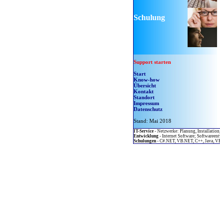
Schulung
Support starten
Start
Know-how
Übersicht
Kontakt
Standort
Impressum
Datenschutz
Stand: Mai 2018
IT-Service
- Netzwerke: Planung, Installation
Entwicklung
- Internet Software; Softwaree
Schulungen
- C#.NET, VB.NET, C++, Java, 