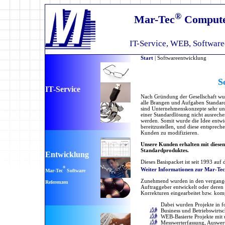
®
Mar-Tec
Compute
IT-Service, WEB, Softwar
Start
| Softwareentwicklung
S
IT-Service
Nach Gründung der Gesellschaft wurde
alle Brangen und Aufgaben Standard
sind Unternehmenskonzepte sehr unt
einer Standardlösung nicht ausreche
werden. Somit wurde die Idee entwic
bereitzustellen, und diese entsprec
Kunden zu modifizieren.
Unsere Kunden erhalten mit diesem 
Standardproduktes.
Entwicklung
Dieses Basispacket ist seit 1993 au
®
Weiter Informationen zur Mar-Tec
Mar-Tec
Software
Zunehmend wurden in den vergangen
Referenzen
Auftraggeber entwickelt oder deren
Korrekturen eingearbeitet bzw. komp
Dabei wurden Projekte in f
Business und Betriebswirtsc
WEB-Basierte Projekte mit
Messwerterfassung, Auswer