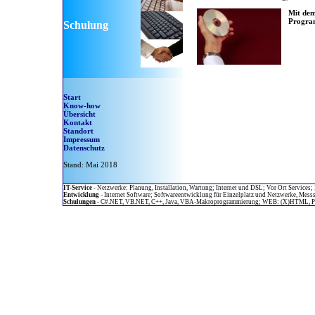
Mit dem
Program
Schulung
Start
Know-how
Übersicht
Kontakt
Standort
Impressum
Datenschutz
Stand: Mai 2018
IT-Service
- Netzwerke: Planung, Installation, Wartung; Internet und DSL; Vor Ort Services;
Entwicklung
- Internet Software; Softwareentwicklung für Einzelplatz und Netzwerke, Mes
Schulungen
- C#.NET, VB.NET, C++, Java, VBA-Makroprogrammierung; WEB: (X)HTML, PHP