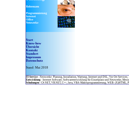
Referenzen
Programmierung
Internet
Office
Netzwerke
Start
Know-how
Übersicht
Kontakt
Standort
Impressum
Datenschutz
Stand: Mai 2018
IT-Service
- Netzwerke: Planung, Installation, Wartung; Internet und DSL; Vor Ort Services;
Entwicklung
- Internet Software; Softwareentwicklung für Einzelplatz und Netzwerke, Mes
Schulungen
- C#.NET, VB.NET, C++, Java, VBA-Makroprogrammierung; WEB: (X)HTML, PHP