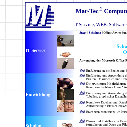
®
Mar-Tec
Compute
IT-Service, WEB, Softwar
Start
|
Schulung
| Office Anwendun
Schu
IT-Service
O
Anwendung der Microsoft Office P
Einführung in die Bedienung d
Einführung und Anwendung der
Briefen, Dokumenten und List
Die erweiterten Möglichkeiten
Komplexe Probleme lösen * Arb
Einführung und Anwendung der 
Entwicklung
Tabellen, graphischer Darstell
Komplexe Tabellen und Datenbl
Aufbereitung * Effizienteres A
Erarbeiten professioneller Prä
Planen und Erstellen von Date
formulieren und Daten zur Pfle
Schulung